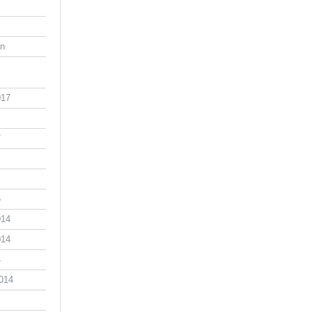
an
017
7
5
014
014
4
014