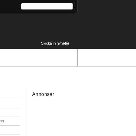
Skicka in nyheter
Annonser
ter