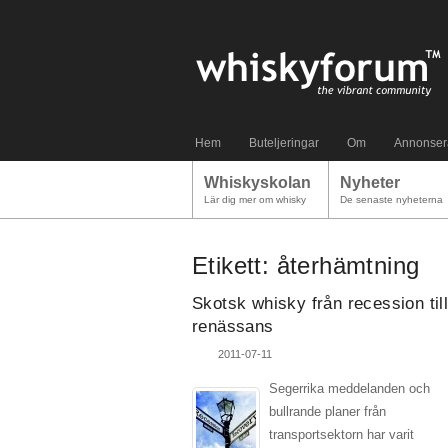
Hem
Buteljeringar
Om
Annonser
Whiskyskolan
Nyheter
Lär dig mer om whisky
De senaste nyheterna
Etikett:
återhämtning
Skotsk whisky från recession til
renässans
2011-07-11
Segerrika meddelanden och
bullrande planer från
transportsektorn har varit