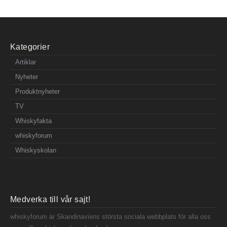
Kategorier
Artiklar
Nyheter
Produktnyheter
TV
Whiskyfakta
whiskyforum
Whiskyskolan
Medverka till vår sajt!
whiskyforum är Skandinaviens största sociala webbplats för alla oss