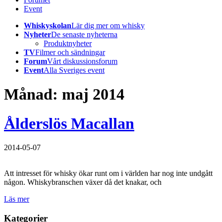
Event
Whiskyskolan
Lär dig mer om whisky
Nyheter
De senaste nyheterna
Produktnyheter
TV
Filmer och sändningar
Forum
Vårt diskussionsforum
Event
Alla Sveriges event
Månad:
maj 2014
Ålderslös Macallan
2014-05-07
Att intresset för whisky ökar runt om i världen har nog inte undgått
någon. Whiskybranschen växer då det knakar, och
Läs mer
Kategorier