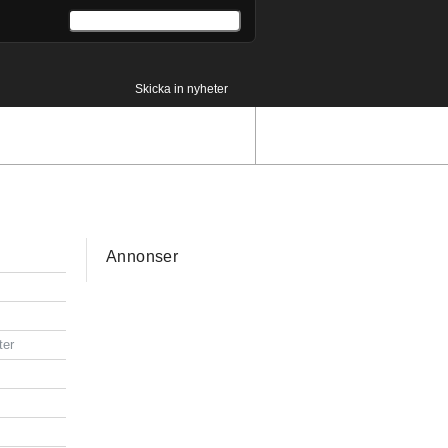
Skicka in nyheter
Annonser
ter