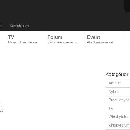
a
Kontakta oss
TV
Forum
Event
Filmer och sändningar
Vårt diskussionsforum
Alla Sveriges event
Kategorier
Artiklar
Nyheter
Produktnyhe
t
TV
rt
Whiskyfakta
whiskyforum