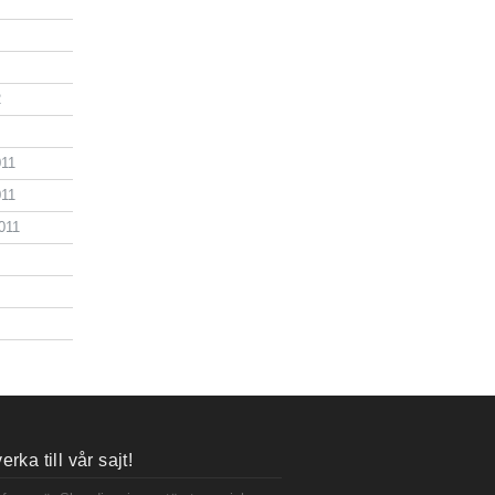
2
011
011
011
rka till vår sajt!