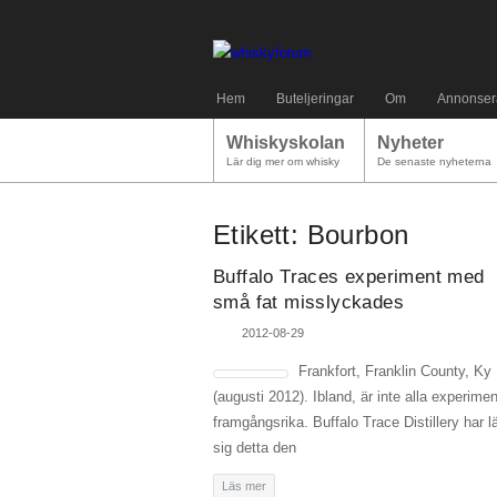
Hem
Buteljeringar
Om
Annonser
Whiskyskolan
Nyheter
Lär dig mer om whisky
De senaste nyheterna
Etikett:
Bourbon
Buffalo Traces experiment med
små fat misslyckades
2012-08-29
Frankfort, Franklin County, Ky
(augusti 2012). Ibland, är inte alla experimen
framgångsrika. Buffalo Trace Distillery har lä
sig detta den
Läs mer