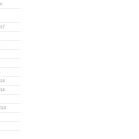
an
017
7
5
014
014
4
014