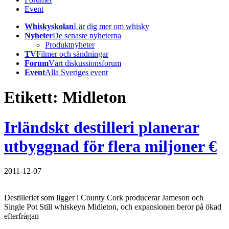
Event
Whiskyskolan
Lär dig mer om whisky
Nyheter
De senaste nyheterna
Produktnyheter
TV
Filmer och sändningar
Forum
Vårt diskussionsforum
Event
Alla Sveriges event
Etikett:
Midleton
Irländskt destilleri planerar
utbyggnad för flera miljoner €
2011-12-07
Destilleriet som ligger i County Cork producerar Jameson och
Single Pot Still whiskeyn Midleton, och expansionen beror på ökad
efterfrågan