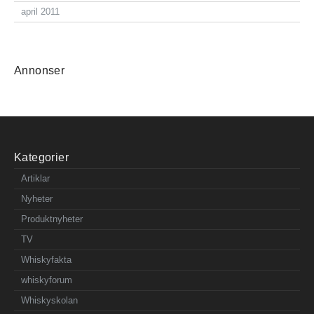
april 2011
Annonser
Kategorier
Artiklar
Nyheter
Produktnyheter
TV
Whiskyfakta
whiskyforum
Whiskyskolan