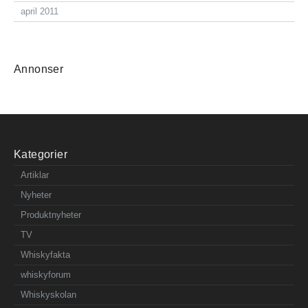
april 2011
Annonser
Kategorier
Artiklar
Nyheter
Produktnyheter
TV
Whiskyfakta
whiskyforum
Whiskyskolan