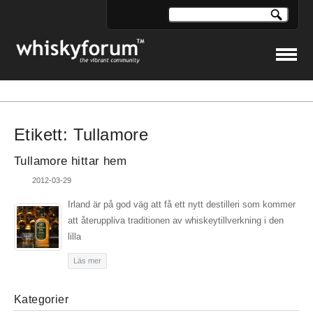
Etikett:
Tullamore
Tullamore hittar hem
2012-03-29
Irland är på god väg att få ett nytt destilleri som kommer
att återuppliva traditionen av whiskeytillverkning i den
lilla
Läs mer
Kategorier