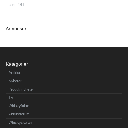
april 2011
Annonser
Kategorier
Artiklar
Nyheter
Produktnyheter
TV
Whiskyfakta
whiskyforum
Whiskyskolan