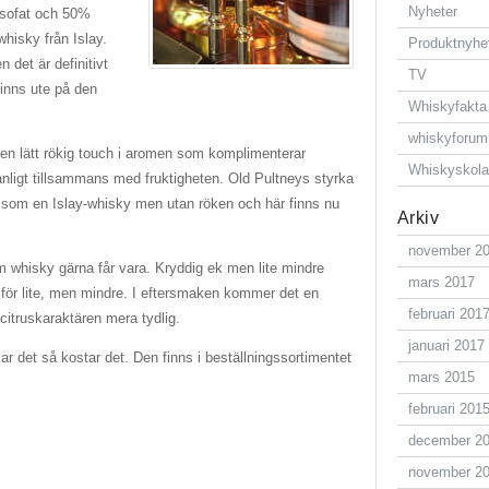
Nyheter
ssofat och 50%
whisky från Islay.
Produktnyhe
n det är definitivt
TV
finns ute på den
Whiskyfakta
whiskyforum
n lätt rökig touch i aromen som komplimenterar
Whiskyskol
nligt tillsammans med fruktigheten. Old Pultneys styrka
ite som en Islay-whisky men utan röken och här finns nu
Arkiv
november 2
im whisky gärna får vara. Kryddig ek men lite mindre
mars 2017
s för lite, men mindre. I eftersmaken kommer det en
februari 201
 citruskaraktären mera tydlig.
januari 2017
r det så kostar det. Den finns i beställningssortimentet
mars 2015
februari 201
december 2
november 2