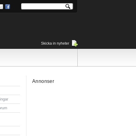
Skicka in nyheter
Annonser
ingar
orum