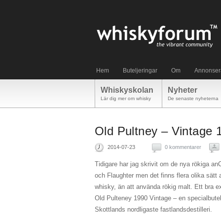
Hem
Buteljeringar
Om
Annonser
Whiskyskolan
Nyheter
Lär dig mer om whisky
De senaste nyheterna
Old Pultney – Vintage 
2014-07-23
0 kommentarer
Tidigare har jag skrivit om de nya rökiga a
och Flaughter men det finns flera olika sätt a
whisky, än att använda rökig malt. Ett bra e
Old Pulteney 1990 Vintage – en specialbutelj
Skottlands nordligaste fastlandsdestilleri.