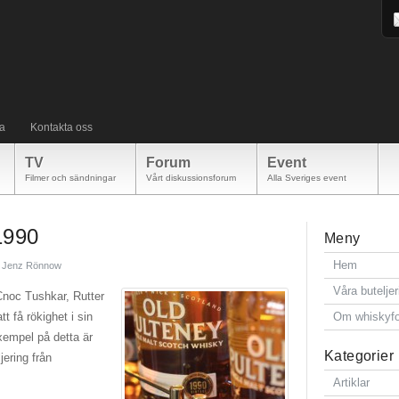
a
Kontakta oss
TV
Forum
Event
Filmer och sändningar
Vårt diskussionsforum
Alla Sveriges event
1990
Meny
Hem
Jenz Rönnow
Våra buteljer
nCnoc Tushkar, Rutter
tt få rökighet i sin
Om whiskyf
xempel på detta är
Kategorier
ering från
Artiklar