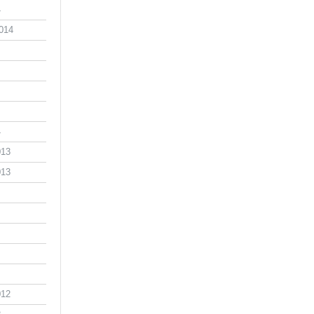
4
014
4
013
013
012