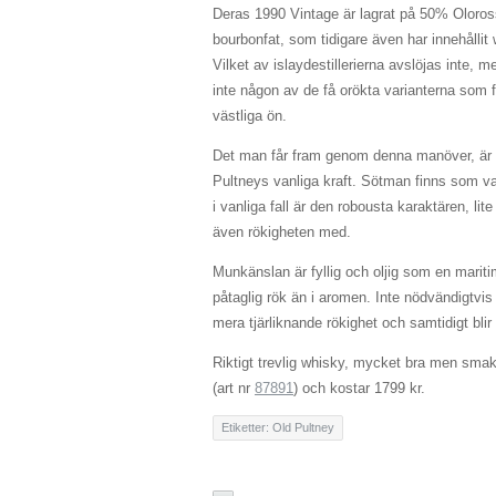
Deras 1990 Vintage är lagrat på 50% Oloro
bourbonfat, som tidigare även har innehållit 
Vilket av islaydestillerierna avslöjas inte, me
inte någon av de få orökta varianterna som 
västliga ön.
Det man får fram genom denna manöver, är e
Pultneys vanliga kraft. Sötman finns som va
i vanliga fall är den robousta karaktären, l
även rökigheten med.
Munkänslan är fyllig och oljig som en marit
påtaglig rök än i aromen. Inte nödvändigtvi
mera tjärliknande rökighet och samtidigt blir
Riktigt trevlig whisky, mycket bra men smaka
(art nr
87891
) och kostar 1799 kr.
Etiketter:
Old Pultney