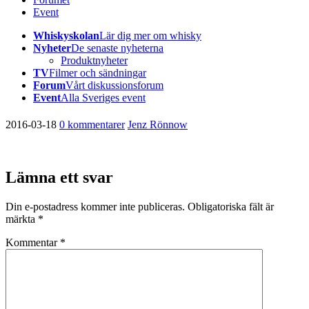
Event
Whiskyskolan
Lär dig mer om whisky
Nyheter
De senaste nyheterna
Produktnyheter
TV
Filmer och sändningar
Forum
Vårt diskussionsforum
Event
Alla Sveriges event
2016-03-18
0 kommentarer
Jenz Rönnow
Lämna ett svar
Din e-postadress kommer inte publiceras.
Obligatoriska fält är
märkta
*
Kommentar
*