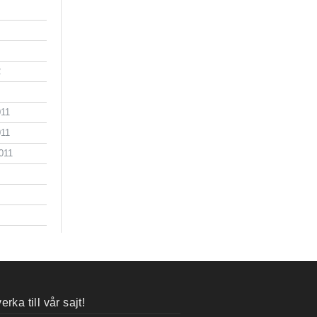
2
011
011
011
rka till vår sajt!