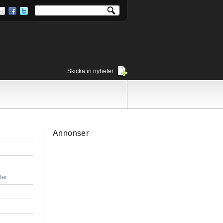
Skicka in nyheter
Annonser
ter