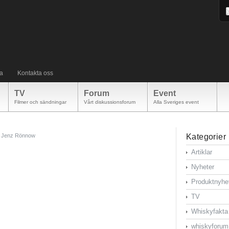
a
Kontakta oss
TV
Forum
Event
Filmer och sändningar
Vårt diskussionsforum
Alla Sveriges event
Jenz Rönnow
Kategorier
Artiklar
Nyheter
Produktnyhe
TV
Whiskyfakta
whiskyforum