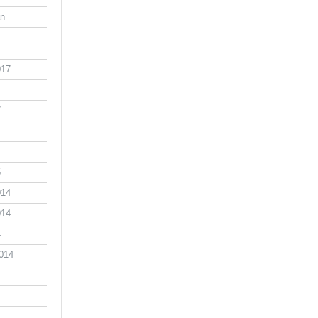
an
017
7
5
014
014
4
014