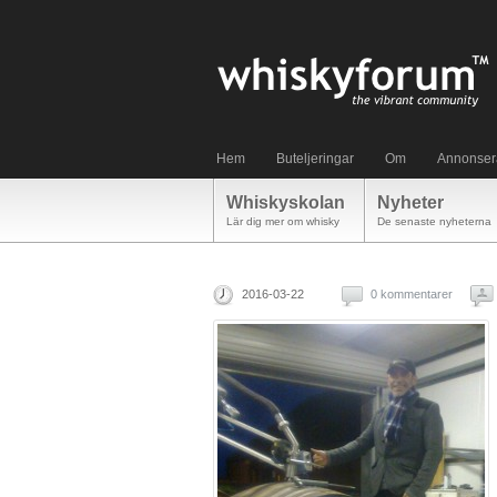
Hem
Buteljeringar
Om
Annonser
Whiskyskolan
Nyheter
Lär dig mer om whisky
De senaste nyheterna
2016-03-22
0 kommentarer