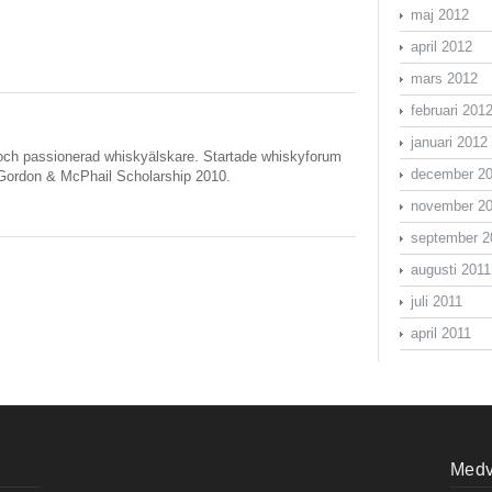
maj 2012
april 2012
mars 2012
februari 201
januari 2012
ch passionerad whiskyälskare. Startade whiskyforum
december 2
Gordon & McPhail Scholarship 2010.
november 2
september 2
augusti 2011
juli 2011
april 2011
Medve