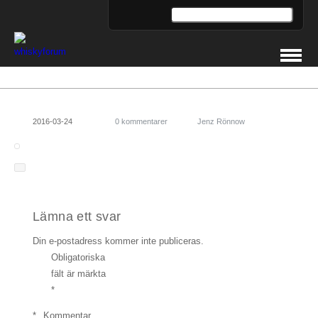
2016-03-24
0 kommentarer
Jenz Rönnow
Lämna ett svar
Din e-postadress kommer inte publiceras.
Obligatoriska
fält är märkta
*
*
Kommentar