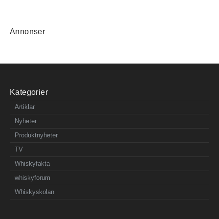
Annonser
Kategorier
Artiklar
Nyheter
Produktnyheter
TV
Whiskyfakta
whiskyforum
Whiskyskolan