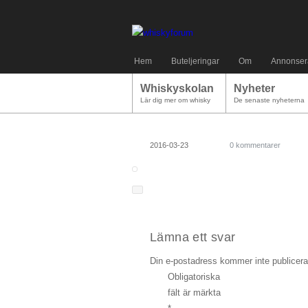
Hem
Buteljeringar
Om
Annonser
Whiskyskolan
Nyheter
Lär dig mer om whisky
De senaste nyheterna
2016-03-23
0 kommentarer
Lämna ett svar
Din e-postadress kommer inte publicera
Obligatoriska
fält är märkta