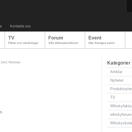
a
Kontakta oss
TV
Forum
Event
Filmer och sändningar
Vårt diskussionsforum
Alla Sveriges event
Jenz Rönnow
Kategorier
Artiklar
Nyheter
Produktnyhe
TV
Whiskyfakta
s.
whiskyforum
Whiskyskol