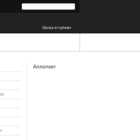
Skicka in nyheter
Annonser
ter
an