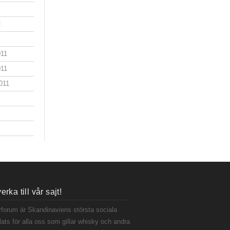
2
011
011
011
rka till vår sajt!
forum är Skandinaviens största sociala
ats för alla oss som gillar whisky och andra