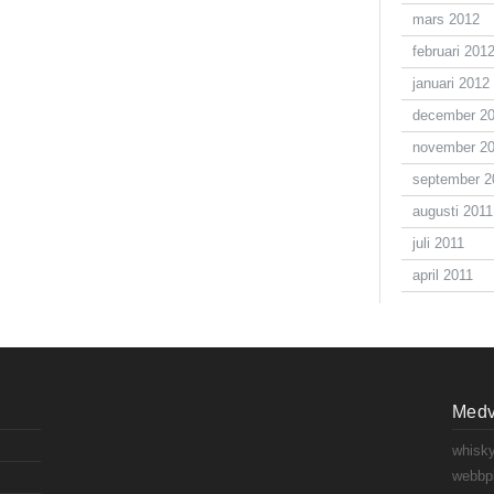
mars 2012
februari 201
januari 2012
december 2
november 2
september 2
augusti 2011
juli 2011
april 2011
Medve
whisky
webbpl