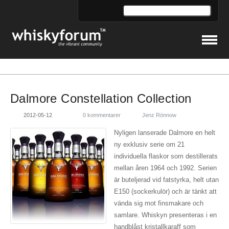
Dalmore Constellation Collection
2012-05-12
0 kommentarer
Jenz Rönnow
Nyligen lanserade Dalmore en helt
ny exklusiv serie om 21
individuella flaskor som destillerats
mellan åren 1964 och 1992. Serien
är buteljerad vid fatstyrka, helt utan
E150 (sockerkulör) och är tänkt att
vända sig mot finsmakare och
samlare. Whiskyn presenteras i en
handblåst kristallkaraff som