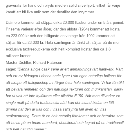
graverats för hand och pryds med en solid silverhjort, vilket får varje
karaff att bli lika unik som det destillat den inrymmer.
Dalmore kommer att släppa cirka 20.000 flaskor under en 5-års period.
Priserna varierar efter ålder, där den äldsta (1964) kommer att kosta
ca 223.000 kr och den billigaste en vintage från 1992 kommer att
säljas för ca 23.000 kr. Hela samlingen är tänkt att säljas på de mer
exklusiva taxfreebutikerna och helt komplett kostar den ca 1.8
miljoner kronor.
Master Distiller, Richard Paterson
säger: ”
Denna single cask serie är ett anmärkningsvärt hantverk. Vart
och ett av bidragen i denna serie lyser i sin egen naturliga briljans för
att skapa ett kalejdoskop av färger över hela samlingen. Vi har försökt
att bevara renheten och den naturliga texturen och munkänslan, därav
har vi valt att inte kylfiltrera eller tillsätta E150. När man tillverkar en
single malt på detta traditionella sätt kan det ibland bildas en lätt
dimma när den är kall och i vissa sällsynta fall även en viss
sedimentering. Detta är en helt naturlig förekomst och är betrakta som
ett bevis på en finare standard, destillerad och lagrad på en traditionell
och helt naturlig manér.
”