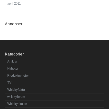
april 2011
Annonser
Kategorier
Artiklar
Nyheter
Produktnyheter
TV
Whiskyfakta
whiskyforum
Whiskyskolan