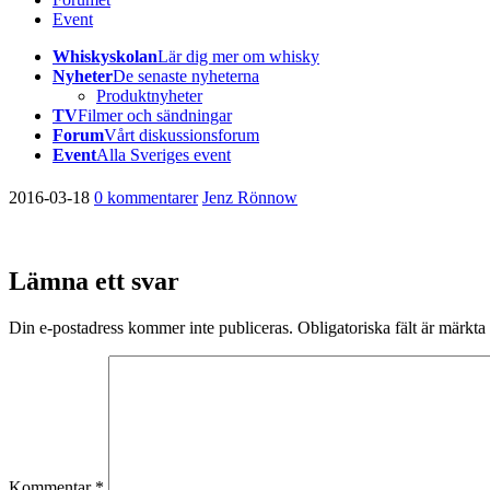
Event
Whiskyskolan
Lär dig mer om whisky
Nyheter
De senaste nyheterna
Produktnyheter
TV
Filmer och sändningar
Forum
Vårt diskussionsforum
Event
Alla Sveriges event
2016-03-18
0 kommentarer
Jenz Rönnow
Lämna ett svar
Din e-postadress kommer inte publiceras.
Obligatoriska fält är märkta
Kommentar
*