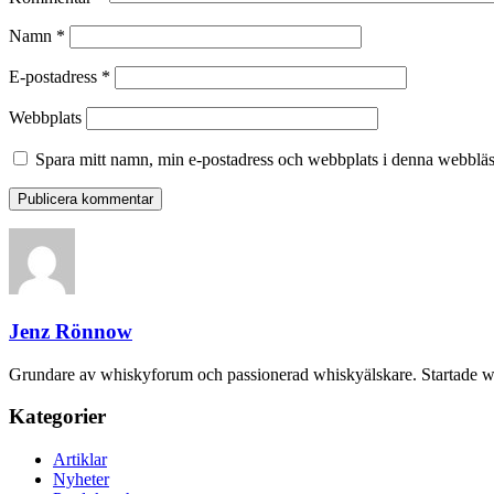
Namn
*
E-postadress
*
Webbplats
Spara mitt namn, min e-postadress och webbplats i denna webbläsa
Jenz Rönnow
Grundare av whiskyforum och passionerad whiskyälskare. Startade 
Kategorier
Artiklar
Nyheter