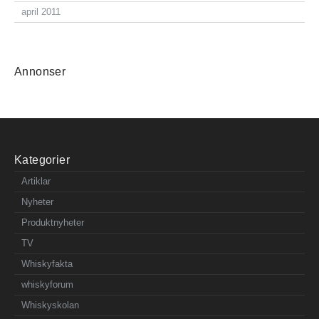
april 2011
Annonser
Kategorier
Artiklar
Nyheter
Produktnyheter
TV
Whiskyfakta
whiskyforum
Whiskyskolan