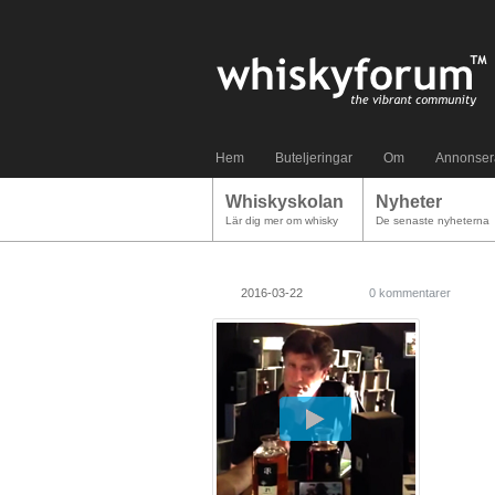
Hem
Buteljeringar
Om
Annonser
Whiskyskolan
Nyheter
Lär dig mer om whisky
De senaste nyheterna
2016-03-22
0 kommentarer