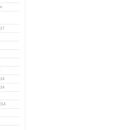
an
017
7
5
014
014
4
014