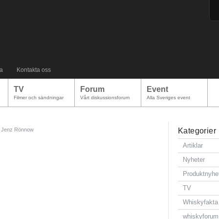
a
Kontakta oss
TV
Forum
Event
Filmer och sändningar
Vårt diskussionsforum
Alla Sveriges event
Jenz Rönnow
Kategorier
Artiklar
Nyheter
Produktnyhe
TV
Whiskyfakta
whiskyforum