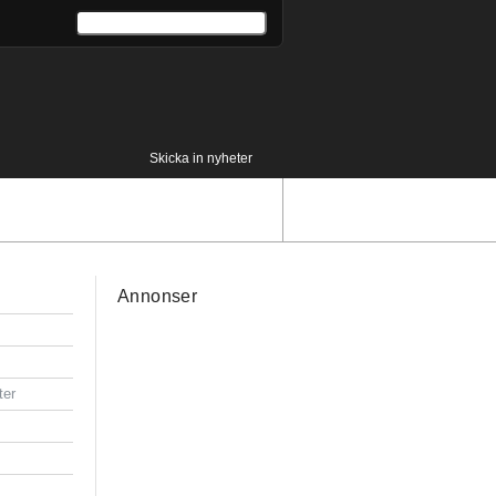
Skicka in nyheter
Annonser
ter