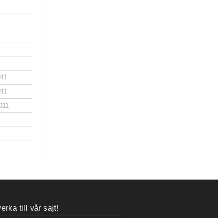
2
011
011
011
rka till vår sajt!