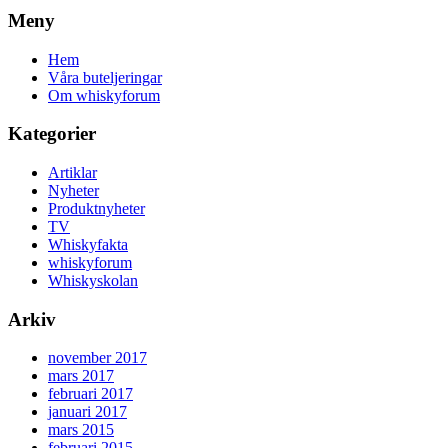
Meny
Hem
Våra buteljeringar
Om whiskyforum
Kategorier
Artiklar
Nyheter
Produktnyheter
TV
Whiskyfakta
whiskyforum
Whiskyskolan
Arkiv
november 2017
mars 2017
februari 2017
januari 2017
mars 2015
februari 2015