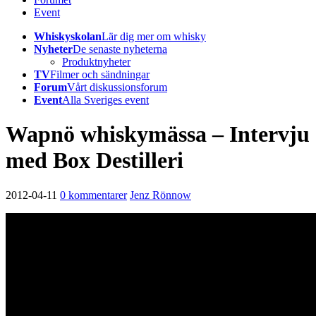
Event
Whiskyskolan
Lär dig mer om whisky
Nyheter
De senaste nyheterna
Produktnyheter
TV
Filmer och sändningar
Forum
Vårt diskussionsforum
Event
Alla Sveriges event
Wapnö whiskymässa – Intervju
med Box Destilleri
2012-04-11
0 kommentarer
Jenz Rönnow