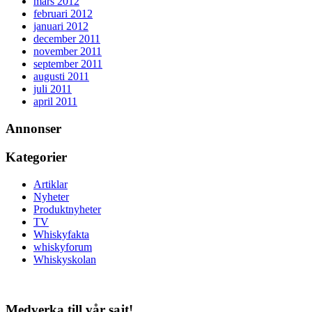
mars 2012
februari 2012
januari 2012
december 2011
november 2011
september 2011
augusti 2011
juli 2011
april 2011
Annonser
Kategorier
Artiklar
Nyheter
Produktnyheter
TV
Whiskyfakta
whiskyforum
Whiskyskolan
Medverka till vår sajt!